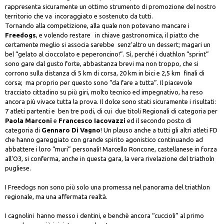
rappresenta sicuramente un ottimo strumento di promozione del nostro
territorio che va incoraggiato e sostenuto da tutti.
Tornando alla competizione, alla quale non potevano mancare i
Freedogs
, e volendo restare in chiave gastronomica, il piatto che
certamente meglio si associa sarebbe senz’altro un dessert; magari un
bel “gelato al cioccolato e peperoncino!”. Sì, perché i duathlon “sprint”
sono gare dal gusto forte, abbastanza brevi ma non troppo, che si
corrono sulla distanza di 5 km di corsa, 20 km in bici e 2,5 km finali di
corsa; ma proprio per questo sono “da fare a tutta”. Il piacevole
tracciato cittadino su più giri, molto tecnico ed impegnativo, ha reso
ancora più vivace tutta la prova. Il dolce sono stati sicuramente i risultati:
7 atleti partenti e ben tre podi, di cui due titoli Regionali di categoria per
Paola Marconi
e
Francesco Iacovazzi
ed il secondo posto di
categoria di
Gennaro Di Vagno
! Un plauso anche a tutti gli altri atleti FD
che hanno gareggiato con grande spirito agonistico continuando ad
abbattere i loro “muri” personali! Marcello Roncone, castellanese in forza
all'O3, si conferma, anche in questa gara, la vera rivelazione del triatholn
pugliese.
I Freedogs non sono più solo una promessa nel panorama del triathlon
regionale, ma una affermata realtà.
I cagnolini hanno messo i dentini, e benchè ancora “cuccioli” al primo