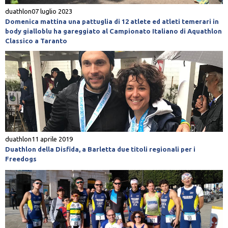
duathlon
07 luglio 2023
Domenica mattina una pattuglia di 12 atlete ed atleti temerari in
body gialloblu ha gareggiato al Campionato Italiano di Aquathlon
Classico a Taranto
duathlon
11 aprile 2019
Duathlon della Disfida, a Barletta due titoli regionali per i
Freedogs