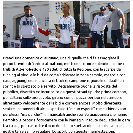
Prendi una domenica di autunno, una di quelle che ti fa assaggiare il
primo brivido di freddo al mattino, metti una cornice splendida come i
trulli di
Alberobello
e 120 atleti di tutta la Regione, con le scarpe da
running ai piedi e le bici da corsa schierate in zona cambio, mescola con
cura, aggiungi una manciata di titoli di campione regionale di duathlon
sprint e lo spettacolo è servito. Decisamente buona la risposta del
pubblico, divertito ed incuriosito da questi strani tipi che prima corrono,
poi saltano sulle bici al volo, girano come i pazzi, per poi ridiscendere
altrettanto velocemente dalla bici e correre ancora. Molto divertente
sentire i commenti di alcuni spettatori “meno esperti” che si chiedevano
perplessi: “ma perché?” Immancabili anche i turisti giapponesi che hanno
riempito le proprie fotocamere con le immagini insolite degli atleti in gara
tra i trulli, per custodire il ricordo di uno spettacolo unico che solo le
nostre terre sanno regalare! Lo sport, con queste manifestazioni,