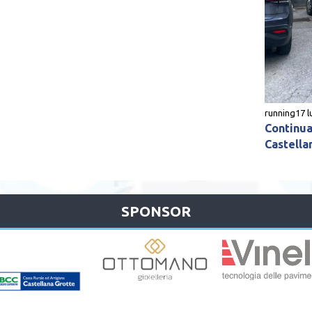
running
17 l
Continua 
Castella
SPONSOR