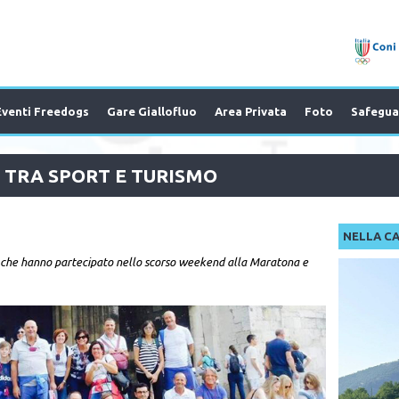
Eventi Freedogs
Gare Giallofluo
Area Privata
Foto
Safegua
S TRA SPORT E TURISMO
NELLA C
s che hanno partecipato nello scorso weekend alla Maratona e