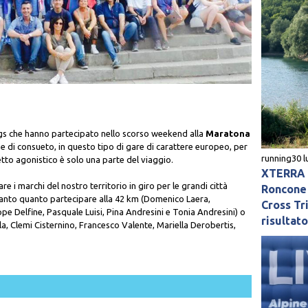
gs che hanno partecipato nello scorso weekend alla
Maratona
e di consueto, in questo tipo di gare di carattere europeo, per
running
30 l
etto agonistico è solo una parte del viaggio.
XTERRA L
re i marchi del nostro territorio in giro per le grandi città
Roncone 
 tanto quanto partecipare alla 42 km (Domenico Laera,
Cross Tri
e Delfine, Pasquale Luisi, Pina Andresini e Tonia Andresini) o
risultat
a, Clemi Cisternino, Francesco Valente, Mariella Derobertis,