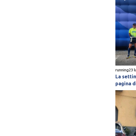
running
23 l
La setti
pagina di