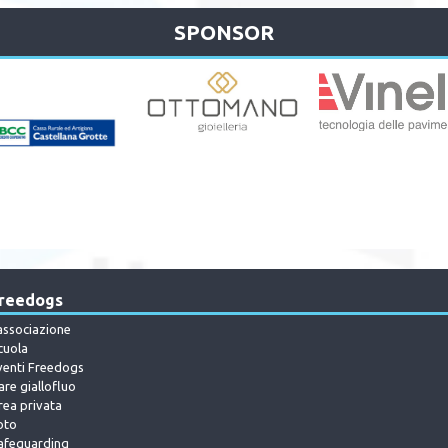
SPONSOR
reedogs
'associazione
cuola
venti Freedogs
are giallofluo
rea privata
oto
afeguarding