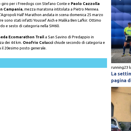
 giro per i Freedogs con Stefano Conte e
Paolo Cazzolla
in Campania
, mezza maratona intitolata a Pietro Mennea.
l'Agropoli Half Marathon andata in scena domenica 25 marzo
re sono stati infatti Youssef Aich e Malika Ben Lafkir. Ottimo
rdo e sesto di categoria nella SM60.
eda Ecomarathon Trail
a San Savino di Predappio in
nza dei 44 km.
Onofrio Colucci
chiude secondo di categoria e
 il 20esimo posto generale.
running
23 l
La setti
pagina di