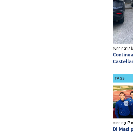
running
17 l
Continua 
Castella
TAGS
running
17 
Di Masi p