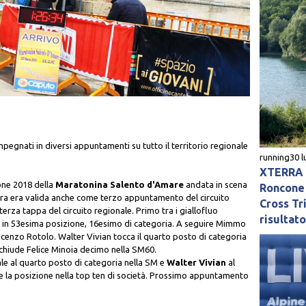
pegnati in diversi appuntamenti su tutto il territorio regionale
running
30 l
XTERRA L
ione 2018 della
Maratonina Salento d'Amare
andata in scena
Roncone 
ra era valida anche come terzo appuntamento del circuito
Cross Tri
terza tappa del circuito regionale. Primo tra i giallofluo
risultat
do in 53esima posizione, 16esimo di categoria. A seguire Mimmo
cenzo Rotolo. Walter Vivian tocca il quarto posto di categoria
 chiude Felice Minoia decimo nella SM60.
le al quarto posto di categoria nella SM e
Walter Vivian
al
ene la posizione nella top ten di società. Prossimo appuntamento