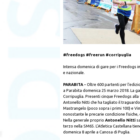
#freedogs #freerun #corripuglia
Intensa domenica di gare per i Freedogs im
e nazionale.
PARABITA -
Oltre 600 partenti per l'ediz
a Parabita domenica 25 marzo 2018. La ga
Corripuglia. Presenti cinque Freedogs alla 
Antonello Nitti che ha tagliato il traguar
Mastrangelo (poco sopra i primi 100) e Vin
nonostante le precarie condizione fisiche,
Nella generale proprio
Antonello Nitti
sa
terzo nella SM65. L’Atletica Castellana ti
domenica 8 aprile a Canosa di Puglia.