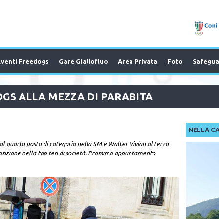
Eventi Freedogs
Gare Giallofluo
Area Privata
Foto
Safegua
OGS ALLA MEZZA DI PARABITA
NELLA C
al quarto posto di categoria nella SM e Walter Vivian al terzo
posizione nella top ten di società. Prossimo appuntamento