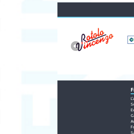
F
L
S
E
G
A
F
S