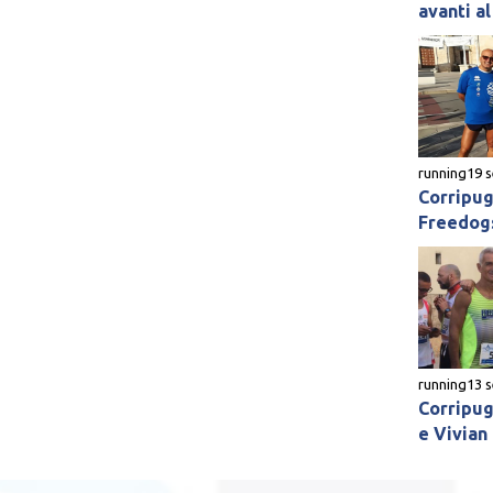
avanti al
running
19 
Corripugl
Freedogs
running
13 
Corripugl
e Vivian