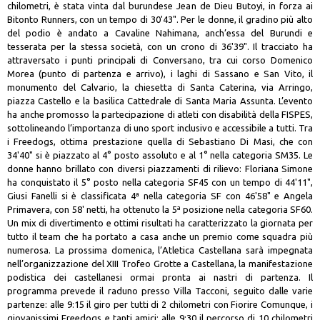
chilometri, è stata vinta dal burundese Jean de Dieu Butoyi, in forza ai
Bitonto Runners, con un tempo di 30'43". Per le donne, il gradino più alto
del podio è andato a Cavaline Nahimana, anch’essa del Burundi e
tesserata per la stessa società, con un crono di 36'39". Il tracciato ha
attraversato i punti principali di Conversano, tra cui corso Domenico
Morea (punto di partenza e arrivo), i laghi di Sassano e San Vito, il
monumento del Calvario, la chiesetta di Santa Caterina, via Arringo,
piazza Castello e la basilica Cattedrale di Santa Maria Assunta. L’evento
ha anche promosso la partecipazione di atleti con disabilità della FISPES,
sottolineando l’importanza di uno sport inclusivo e accessibile a tutti. Tra
i Freedogs, ottima prestazione quella di Sebastiano Di Masi, che con
34'40" si è piazzato al 4° posto assoluto e al 1° nella categoria SM35. Le
donne hanno brillato con diversi piazzamenti di rilievo: Floriana Simone
ha conquistato il 5° posto nella categoria SF45 con un tempo di 44'11",
Giusi Fanelli si è classificata 4ª nella categoria SF con 46'58" e Angela
Primavera, con 58' netti, ha ottenuto la 5ª posizione nella categoria SF60.
Un mix di divertimento e ottimi risultati ha caratterizzato la giornata per
tutto il team che ha portato a casa anche un premio come squadra più
numerosa. La prossima domenica, l’Atletica Castellana sarà impegnata
nell’organizzazione del XIII Trofeo Grotte a Castellana, la manifestazione
podistica dei castellanesi ormai pronta ai nastri di partenza. Il
programma prevede il raduno presso Villa Tacconi, seguito dalle varie
partenze: alle 9:15 il giro per tutti di 2 chilometri con Fiorire Comunque, i
giovanissimi Freedogs e tanti amici; alle 9:30 il percorso di 10 chilometri