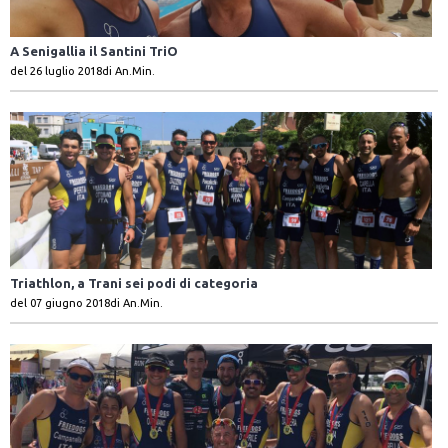
A Senigallia il Santini TriO
del 26 luglio 2018
di An.Min.
Triathlon, a Trani sei podi di categoria
del 07 giugno 2018
di An.Min.