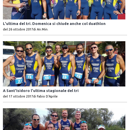
L'ultima del tri. Domenica si chiude anche col duathlon
del 26 ottobre 2017
di An.Min.
A Sant'Isidoro l'ultima stagionale del tri
del 17 ottobre 2017
di Fabio D'Aprile