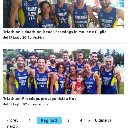
Triathlon e duathlon, bene i Freedogs in Molise e Puglia
del 13 luglio 2017
di An.Min.
Triathlon, Freedogs protagonisti a Noci
del 06 luglio 2017
di redazione
< prev
1
Pagina 2
3
4
Ultima(5)
>
next >